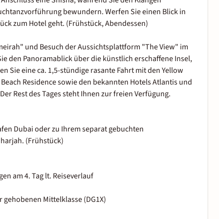
m Anschluss eine Shisha, während Sie den Klängen
auchtanzvorführung bewundern. Werfen Sie einen Blick in
ck zum Hotel geht. (Frühstück, Abendessen)
umeirah" und Besuch der Aussichtsplattform "The View" im
e den Panoramablick über die künstlich erschaffene Insel,
n Sie eine ca. 1,5-stündige rasante Fahrt mit den Yellow
 Beach Residence sowie den bekannten Hotels Atlantis und
 Der Rest des Tages steht Ihnen zur freien Verfügung.
fen Dubai oder zu Ihrem separat gebuchten
Sharjah. (Frühstück)
en am 4. Tag lt. Reiseverlauf
r gehobenen Mittelklasse (DG1X)