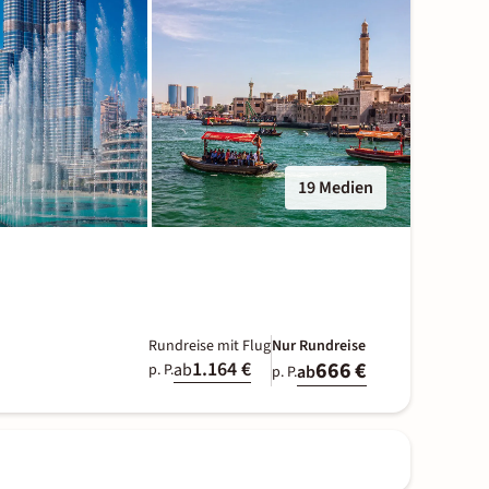
19 Medien
Rundreise mit Flug
Nur Rundreise
1.164 €
666 €
ab
p. P.
ab
p. P.