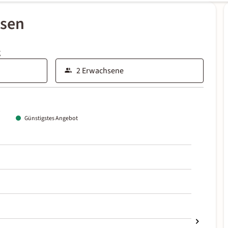
ssen
g
Günstigstes Angebot