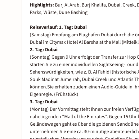
Highlights:
Burj Al Arab, Burj Khalifa, Dubai, Creek
Parks, Wüste, Dune Bashing
Reiseverlauf:
1. Tag: Dubai
(Samstag) Empfang am Flughafen Dubai durch die ört
Dubai im Citymax Hotel Al Barsha at the Mall (Mittelk
2. Tag: Dubai
(Sonntag) Gegen 9 Uhr erfolgt der Transfer zur Hop O
starten Sie zu einer individuellen Sightseeing-Tour d
Sehenswürdigkeiten, wie z. B. Al Fahidi (historisch
Souk Madinat Jumeirah, Dubai Creek und Atlantis Th
können.Sie erhalten zudem einen Audio-Guide in Ihr
Eigenregie. (Frühstück)
3. Tag:
Dubai
(Montag) Der Vormittag steht Ihnen zur freien Verfügu
naheliegenden "Mall of the Emirates". Gegen 15 Uhr 
Geländewagen geht es über die goldenen Sanddünen
unternehmen Sie eine ca. 30-minütige abenteuerlic