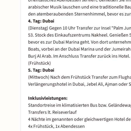
orientalisches Abendessen serviert. Genießen Sie i
arabischer Musik lauschen und eine traditionelle B
den atemberaubenden Sternenhimmel, bevor es zurü
4. Tag: Dubai
(Dienstag) Gegen 10 Uhr Transfer zur Insel "Palm J
53. Stock des Einkaufszentrums Nakheel. Genießen Si
bevor es zur Dubai Marina geht. Von dort unternehme
Boats, vorbei an der Dubai Marina und der Jumeirah
Burj Al Arab. Im Anschluss Transfer zurück ins Hotel.
(Frühstück)
5. Tag: Dubai
(Mittwoch) Nach dem Frühstück Transfer zum Flugha
Verlängerungshotel in Dubai, Jebel Ali, Ajman oder 
Inklusivleistungen:
Standortreise im klimatisierten Bus bzw. Geländewag
Transfers lt. Reiseverlauf
4 Nächte im genannten oder gleichwertigen Hotel de
4x Frühstück, 1x Abendessen