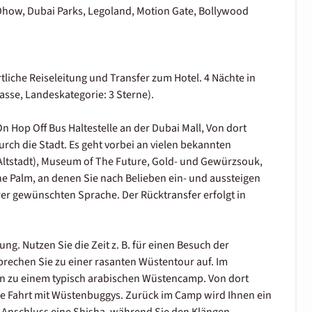
, Dhow, Dubai Parks, Legoland, Motion Gate, Bollywood
liche Reiseleitung und Transfer zum Hotel. 4 Nächte in
lasse, Landeskategorie: 3 Sterne).
n Hop Off Bus Haltestelle an der Dubai Mall, Von dort
urch die Stadt. Es geht vorbei an vielen bekannten
e Altstadt), Museum of The Future, Gold- und Gewürzsouk,
e Palm, an denen Sie nach Belieben ein- und aussteigen
er gewünschten Sprache. Der Rücktransfer erfolgt in
ng. Nutzen Sie die Zeit z. B. für einen Besuch der
brechen Sie zu einer rasanten Wüstentour auf. Im
 zu einem typisch arabischen Wüstencamp. Von dort
he Fahrt mit Wüstenbuggys. Zurück im Camp wird Ihnen ein