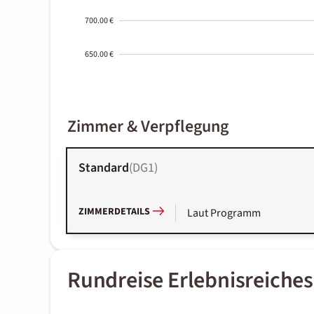
700.00 €
650.00 €
2000-
Zimmer & Verpflegung
01-02
Standard
(
DG1
)
ZIMMERDETAILS
Laut Programm
Rundreise Erlebnisreiche