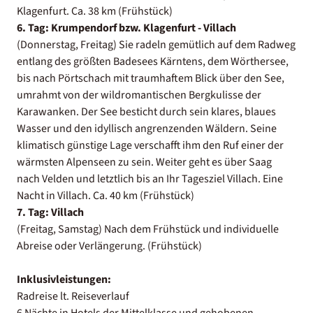
Klagenfurt. Ca. 38 km (Frühstück)
6. Tag: Krumpendorf bzw. Klagenfurt - Villach
(Donnerstag, Freitag) Sie radeln gemütlich auf dem Radweg
entlang des größten Badesees Kärntens, dem Wörthersee,
bis nach Pörtschach mit traumhaftem Blick über den See,
umrahmt von der wildromantischen Bergkulisse der
Karawanken. Der See besticht durch sein klares, blaues
Wasser und den idyllisch angrenzenden Wäldern. Seine
klimatisch günstige Lage verschafft ihm den Ruf einer der
wärmsten Alpenseen zu sein. Weiter geht es über Saag
nach Velden und letztlich bis an Ihr Tagesziel Villach. Eine
Nacht in Villach. Ca. 40 km (Frühstück)
7. Tag: Villach
(Freitag, Samstag) Nach dem Frühstück und individuelle
Abreise oder Verlängerung. (Frühstück)
Inklusivleistungen:
Radreise lt. Reiseverlauf
6 Nächte in Hotels der Mittelklasse und gehobenen