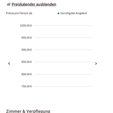
Preiskalender ausblenden
Preise pro Person ab
Günstigstes Angebot
1000.00 €
950.00 €
900.00 €
850.00 €
800.00 €
750.00 €
2000-
01-02
Zimmer & Verpflegung