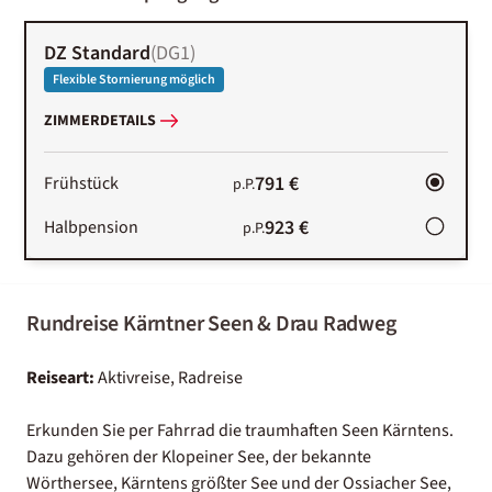
DZ Standard
(
DG1
)
Flexible Stornierung möglich
ZIMMERDETAILS
791 €
Frühstück
p.P.
923 €
Halbpension
p.P.
Rundreise Kärntner Seen & Drau Radweg
Reiseart:
Aktivreise, Radreise
Erkunden Sie per Fahrrad die traumhaften Seen Kärntens.
Dazu gehören der Klopeiner See, der bekannte
Wörthersee, Kärntens größter See und der Ossiacher See,