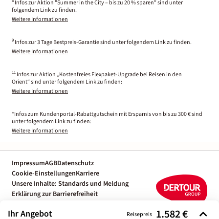
6
Infos zur Aktion "Summer in the City – bis zu 20 % sparen" sind unter
folgendem Link zu finden.
Weitere Informationen
9
Infos zur 3 Tage Bestpreis-Garantie sind unter folgendem Link zu finden.
Weitere Informationen
11
Infos zur Aktion „Kostenfreies Flexpaket-Upgrade bei Reisen in den
Orient“ sind unter folgendem Link zu finden:
Weitere Informationen
*Infos zum Kundenportal-Rabattgutschein mit Ersparnis von bis zu 300 € sind
unter folgendem Link zu finden:
Weitere Informationen
Impressum
AGB
Datenschutz
Cookie-Einstellungen
Karriere
Unsere Inhalte: Standards und Meldung
Erklärung zur Barrierefreiheit
Individuelle Reiseplanung mit einem
1.582 €
Ihr Angebot
Reiseexperten
Reisepreis