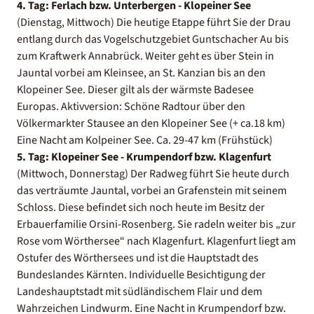
4. Tag: Ferlach bzw. Unterbergen - Klopeiner See
(Dienstag, Mittwoch) Die heutige Etappe führt Sie der Drau
entlang durch das Vogelschutzgebiet Guntschacher Au bis
zum Kraftwerk Annabrück. Weiter geht es über Stein in
Jauntal vorbei am Kleinsee, an St. Kanzian bis an den
Klopeiner See. Dieser gilt als der wärmste Badesee
Europas. Aktivversion: Schöne Radtour über den
Völkermarkter Stausee an den Klopeiner See (+ ca.18 km)
Eine Nacht am Kolpeiner See. Ca. 29-47 km (Frühstück)
5. Tag: Klopeiner See - Krumpendorf bzw. Klagenfurt
(Mittwoch, Donnerstag) Der Radweg führt Sie heute durch
das verträumte Jauntal, vorbei an Grafenstein mit seinem
Schloss. Diese befindet sich noch heute im Besitz der
Erbauerfamilie Orsini-Rosenberg. Sie radeln weiter bis „zur
Rose vom Wörthersee“ nach Klagenfurt. Klagenfurt liegt am
Ostufer des Wörthersees und ist die Hauptstadt des
Bundeslandes Kärnten. Individuelle Besichtigung der
Landeshauptstadt mit südländischem Flair und dem
Wahrzeichen Lindwurm. Eine Nacht in Krumpendorf bzw.