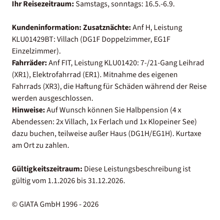
Ihr Reisezeitraum:
Samstags, sonntags: 16.5.-6.9.
Kundeninformation:
Zusatznächte:
Anf H, Leistung
KLU01429BT: Villach (DG1F Doppelzimmer, EG1F
Einzelzimmer).
Fahrräder:
Anf FIT, Leistung KLU01420: 7-/21-Gang Leihrad
(XR1), Elektrofahrrad (ER1). Mitnahme des eigenen
Fahrrads (XR3), die Haftung für Schäden während der Reise
werden ausgeschlossen.
Hinweise:
Auf Wunsch können Sie Halbpension (4 x
Abendessen: 2x Villach, 1x Ferlach und 1x Klopeiner See)
dazu buchen, teilweise außer Haus (DG1H/EG1H). Kurtaxe
am Ort zu zahlen.
Gültigkeitszeitraum:
Diese Leistungsbeschreibung ist
gültig vom 1.1.2026 bis 31.12.2026.
© GIATA GmbH 1996 - 2026