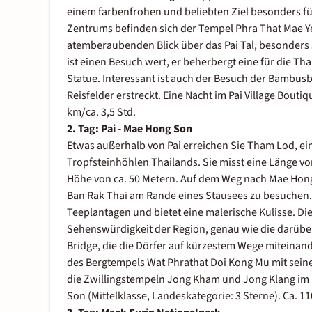
einem farbenfrohen und beliebten Ziel besonders fü
Zentrums befinden sich der Tempel Phra That Mae 
atemberaubenden Blick über das Pai Tal, besonde
ist einen Besuch wert, er beherbergt eine für die 
Statue. Interessant ist auch der Besuch der Bambusb
Reisfelder erstreckt. Eine Nacht im Pai Village Boutiq
km/ca. 3,5 Std.
2. Tag: Pai - Mae Hong Son
Etwas außerhalb von Pai erreichen Sie Tham Lod, ei
Tropfsteinhöhlen Thailands. Sie misst eine Länge v
Höhe von ca. 50 Metern. Auf dem Weg nach Mae Hong
Ban Rak Thai am Rande eines Stausees zu besuchen. E
Teeplantagen und bietet eine malerische Kulisse. Di
Sehenswürdigkeit der Region, genau wie die darübe
Bridge, die die Dörfer auf kürzestem Wege miteinand
des Bergtempels Wat Phrathat Doi Kong Mu mit sein
die Zwillingstempeln Jong Kham und Jong Klang im b
Son (Mittelklasse, Landeskategorie: 3 Sterne). Ca. 11