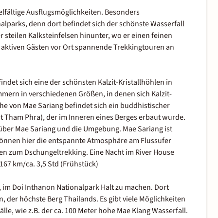
elfältige Ausflugsmöglichkeiten. Besonders
lparks, denn dort befindet sich der schönste Wasserfall
r steilen Kalksteinfelsen hinunter, wo er einen feinen
 aktiven Gästen vor Ort spannende Trekkingtouren an
indet sich eine der schönsten Kalzit-Kristallhöhlen in
ammern in verschiedenen Größen, in denen sich Kalzit-
Nähe von Mae Sariang befindet sich ein buddhistischer
 Tham Phra), der im Inneren eines Berges erbaut wurde.
k über Mae Sariang und die Umgebung. Mae Sariang ist
e können hier die entspannte Atmosphäre am Flussufer
ten zum Dschungeltrekking. Eine Nacht im River House
 167 km/ca. 3,5 Std (Frühstück)
 im Doi Inthanon Nationalpark Halt zu machen. Dort
, der höchste Berg Thailands. Es gibt viele Möglichkeiten
e, wie z.B. der ca. 100 Meter hohe Mae Klang Wasserfall.