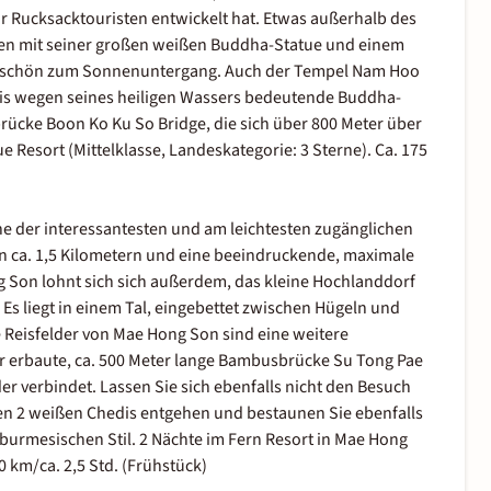
r Rucksacktouristen entwickelt hat. Etwas außerhalb des
Yen mit seiner großen weißen Buddha-Statue und einem
rs schön zum Sonnenuntergang. Auch der Tempel Nam Hoo
Thais wegen seines heiligen Wassers bedeutende Buddha-
rücke Boon Ko Ku So Bridge, die sich über 800 Meter über
ue Resort (Mittelklasse, Landeskategorie: 3 Sterne). Ca. 175
ne der interessantesten und am leichtesten zugänglichen
on ca. 1,5 Kilometern und eine beeindruckende, maximale
 Son lohnt sich sich außerdem, das kleine Hochlanddorf
s liegt in einem Tal, eingebettet zwischen Hügeln und
e Reisfelder von Mae Hong Son sind eine weitere
r erbaute, ca. 500 Meter lange Bambusbrücke Su Tong Pae
er verbindet. Lassen Sie sich ebenfalls nicht den Besuch
en 2 weißen Chedis entgehen und bestaunen Sie ebenfalls
urmesischen Stil. 2 Nächte im Fern Resort in Mae Hong
0 km/ca. 2,5 Std. (Frühstück)