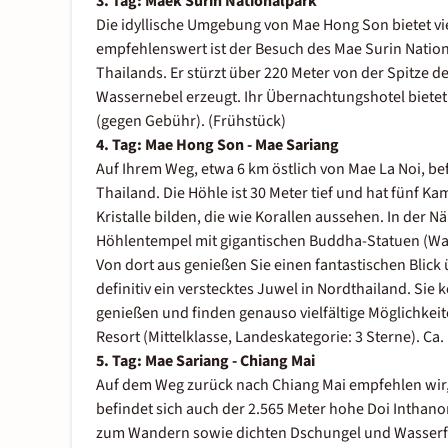
3. Tag: Maek Surin Nationalpark
Die idyllische Umgebung von Mae Hong Son bietet vi
empfehlenswert ist der Besuch des Mae Surin Nationa
Thailands. Er stürzt über 220 Meter von der Spitze de
Wassernebel erzeugt. Ihr Übernachtungshotel bietet
(gegen Gebühr). (Frühstück)
4. Tag: Mae Hong Son - Mae Sariang
Auf Ihrem Weg, etwa 6 km östlich von Mae La Noi, bef
Thailand. Die Höhle ist 30 Meter tief und hat fünf K
Kristalle bilden, die wie Korallen aussehen. In der 
Höhlentempel mit gigantischen Buddha-Statuen (Wat
Von dort aus genießen Sie einen fantastischen Blic
definitiv ein verstecktes Juwel in Nordthailand. Si
genießen und finden genauso vielfältige Möglichkei
Resort (Mittelklasse, Landeskategorie: 3 Sterne). Ca.
5. Tag: Mae Sariang - Chiang Mai
Auf dem Weg zurück nach Chiang Mai empfehlen wir,
befindet sich auch der 2.565 Meter hohe Doi Inthanon
zum Wandern sowie dichten Dschungel und Wasserfäll