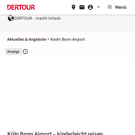
Menü
RTOUR – macht Urlaub
Ein Unternehmen der
REWE Group
Aktuelles & Angebote
Koeln Bonn Airport
Anzeige
Köln Bonn Airport – kinderleicht reisen