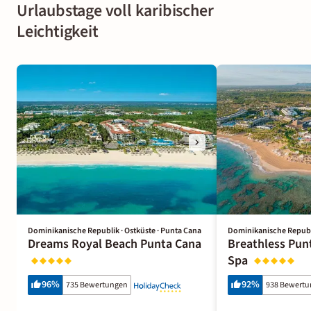
Urlaubstage voll karibischer
Leichtigkeit
Dominikanische Republik · Ostküste · Punta Cana
Dominikanische Republi
Dreams Royal Beach Punta Cana
Breathless Pun
Spa
96
%
92
%
735 Bewertungen
938 Bewert