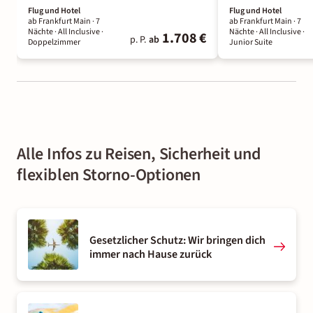
Flug und Hotel
Flug und Hotel
ab Frankfurt Main ·
7
ab Frankfurt Main ·
7
Nächte
· All Inclusive
·
Nächte
· All Inclusive
·
1.708 €
p. P.
ab
Doppelzimmer
Junior Suite
Alle Infos zu Reisen, Sicherheit und
flexiblen Storno-Optionen
Gesetzlicher Schutz: Wir bringen dich
immer nach Hause zurück