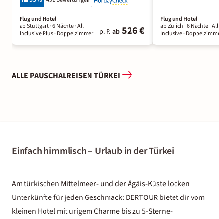
491 Bewertungen
Flug und Hotel
Flug und Hotel
ab Stuttgart ·
6 Nächte
· All
ab Zürich ·
6 Nächte
· All
526 €
p. P.
ab
Inclusive Plus
· Doppelzimmer
Inclusive
· Doppelzimm
ALLE PAUSCHALREISEN TÜRKEI
Einfach himmlisch – Urlaub in der Türkei
Am türkischen Mittelmeer- und der Ägäis-Küste locken
Unterkünfte für jeden Geschmack: DERTOUR bietet dir vom
kleinen Hotel mit urigem Charme bis zu 5-Sterne-