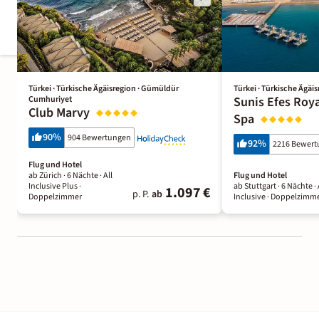
Türkei · Türkische Ägäisregion · Gümüldür
Türkei · Türkische Ägäis
Cumhuriyet
Sunis Efes Roya
Club Marvy
Spa
90
%
904 Bewertungen
92
%
2216 Bewer
Flug und Hotel
ab Zürich ·
6 Nächte
· All
Flug und Hotel
Inclusive Plus
·
ab Stuttgart ·
6 Nächte
· 
1.097 €
p. P.
ab
Doppelzimmer
Inclusive
· Doppelzimm