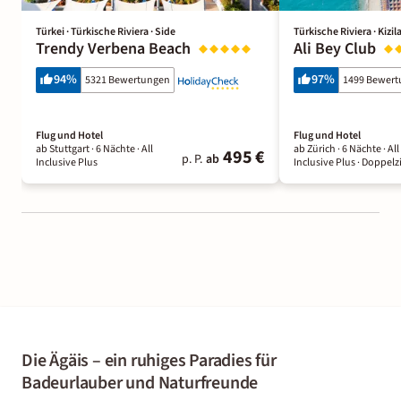
Türkei · Türkische Riviera · Side
Türkische Riviera · Kizil
Trendy Verbena Beach
Ali Bey Club
94
%
97
%
5321 Bewertungen
1499 Bewer
Flug und Hotel
Flug und Hotel
ab Stuttgart ·
6 Nächte
· All
ab Zürich ·
6 Nächte
· All
495 €
p. P.
ab
Inclusive Plus
Inclusive Plus
· Doppel
Die Ägäis – ein ruhiges Paradies für
Badeurlauber und Naturfreunde