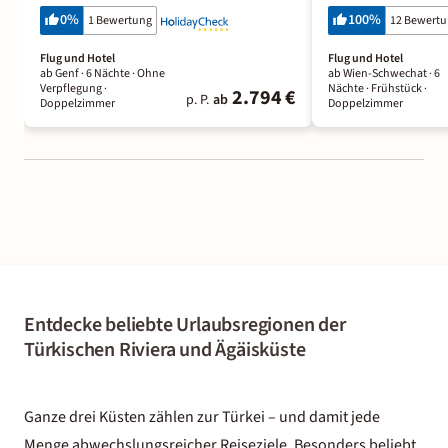
0
%
100
%
1 Bewertung
12 Bewert
Flug und Hotel
Flug und Hotel
ab Genf ·
6 Nächte
· Ohne
ab Wien-Schwechat ·
6
Verpflegung
·
Nächte
· Frühstück
·
2.794 €
p. P.
ab
Doppelzimmer
Doppelzimmer
Entdecke beliebte Urlaubsregionen der
Türkischen Riviera und Ägäisküste
Ganze drei Küsten zählen zur Türkei – und damit jede
Menge abwechslungsreicher Reiseziele. Besonders beliebt