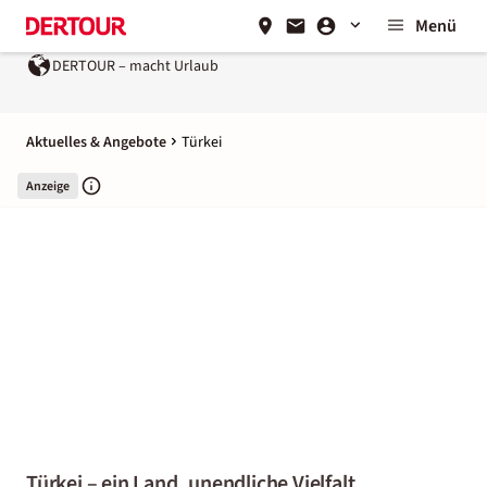
Menü
Urlaub
Ein Unternehmen der
REWE Group
Aktuelles & Angebote
Türkei
Anzeige
Türkei – ein Land, unendliche Vielfalt