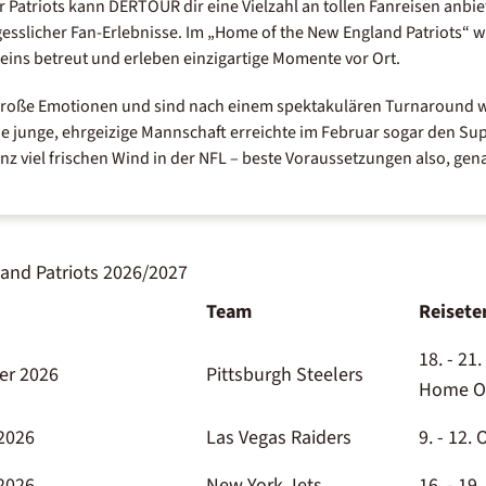
der Patriots kann DERTOUR dir eine Vielzahl an tollen Fanreisen anbie
sslicher Fan-Erlebnisse. Im „Home of the New England Patriots“ w
eins betreut und erleben einzigartige Momente vor Ort.
r große Emotionen und sind nach einem spektakulären Turnaround 
junge, ehrgeizige Mannschaft erreichte im Februar sogar den Sup
z viel frischen Wind in der NFL – beste Voraussetzungen also, genau
and Patriots 2026/2027
Team
Reisete
18. - 21
er 2026
Pittsburgh Steelers
Home O
2026
Las Vegas Raiders
9. - 12.
2026
New York Jets
16. - 19