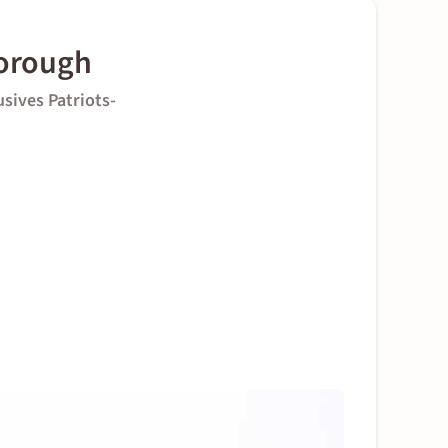
borough
usives Patriots-