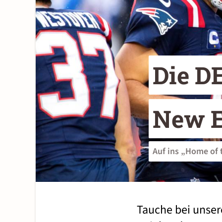
Die D
New E
Auf ins „Home of 
Tauche bei unser