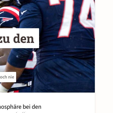
u den 
noch nie
mosphäre bei den