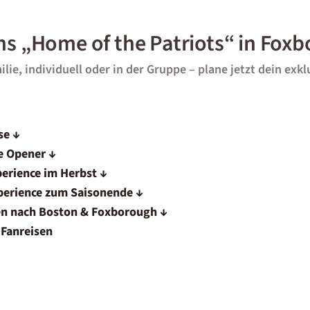
ins „Home of the Patriots“ in Fox
ie, individuell oder in der Gruppe – plane jetzt dein exkl
se ↓
e Opener ↓
perience im Herbst ↓
xperience zum Saisonende ↓
en nach Boston & Foxborough ↓
 Fanreisen