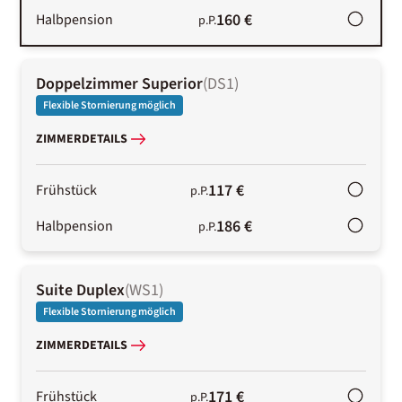
160 €
Halbpension
p.P.
Doppelzimmer Superior
(
DS1
)
Flexible Stornierung möglich
ZIMMERDETAILS
117 €
Frühstück
p.P.
186 €
Halbpension
p.P.
Suite Duplex
(
WS1
)
Flexible Stornierung möglich
ZIMMERDETAILS
171 €
Frühstück
p.P.