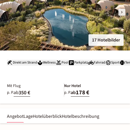
17 Hotelbilder
Direkt am Strand
Wellness
Pool
Parkplatz
Fahrrad
Sport
Ten
Mit Flug
Nur Hotel
178 €
350 €
ab
ab
p. P.
p. P.
Angebot
Lage
Hotelüberblick
Hotelbeschreibung