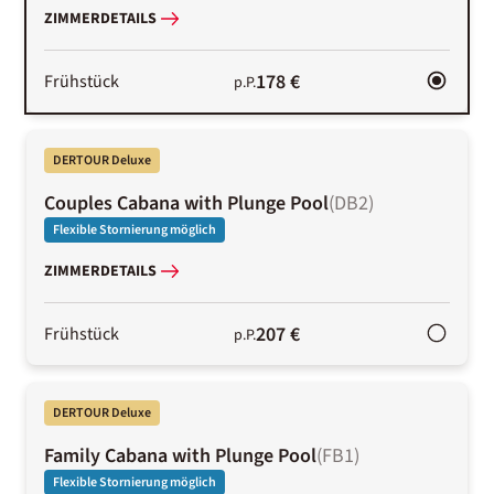
ZIMMERDETAILS
178 €
Frühstück
p.P.
DERTOUR Deluxe
Couples Cabana with Plunge Pool
(
DB2
)
Flexible Stornierung möglich
ZIMMERDETAILS
207 €
Frühstück
p.P.
DERTOUR Deluxe
Family Cabana with Plunge Pool
(
FB1
)
Flexible Stornierung möglich