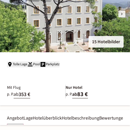
15 Hotelbilder
Tolle Lage
Pool
Parkplatz
Mit Flug
Nur Hotel
83 €
353 €
ab
ab
p. P.
p. P.
Angebot
Lage
Hotelüberblick
Hotelbeschreibung
Bewertungen