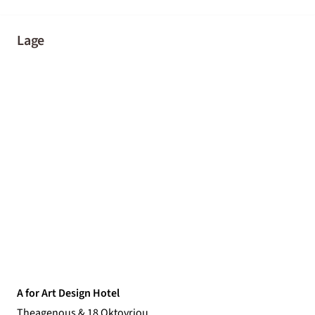
Lage
A for Art Design Hotel
Theagenous & 18 Oktovriou