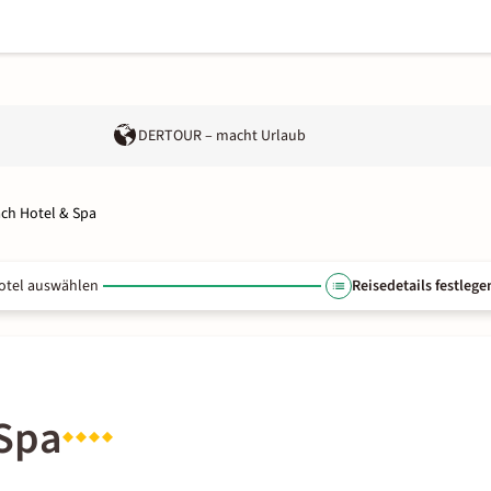
DERTOUR – macht Urlaub
ach Hotel & Spa
otel auswählen
Reisedetails festlege
 Spa