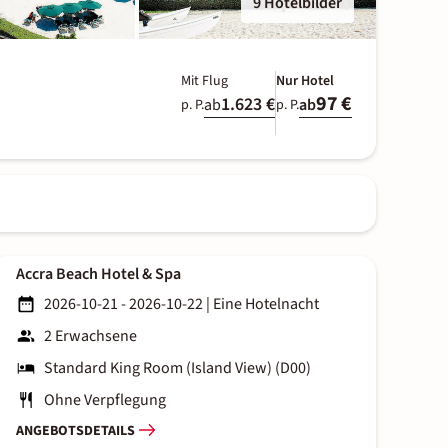
9 Hotelbilder
Mit Flug
Nur Hotel
97 €
1.623 €
ab
ab
p. P.
p. P.
Accra Beach Hotel & Spa
2026-10-21 - 2026-10-22
|
Eine Hotelnacht
2 Erwachsene
Standard King Room (Island View) (D00)
Ohne Verpflegung
ANGEBOTSDETAILS