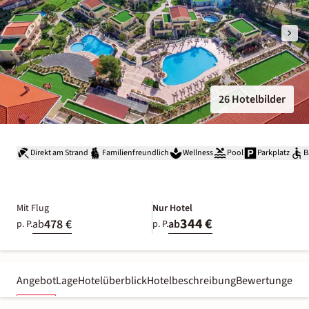
26 Hotelbilder
Direkt am Strand
Familienfreundlich
Wellness
Pool
Parkplatz
B
Mit Flug
Nur Hotel
344 €
478 €
ab
ab
p. P.
p. P.
Angebot
Lage
Hotelüberblick
Hotelbeschreibung
Bewertungen