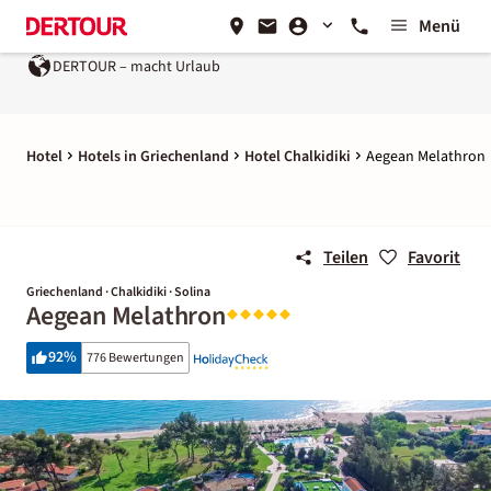
Menü
cht Urlaub
Ein Unternehmen der
REWE Group
Hotel
Hotels in Griechenland
Hotel Chalkidiki
Aegean Melathron
Teilen
Favorit
Griechenland · Chalkidiki · Solina
Aegean Melathron
92
%
776 Bewertungen