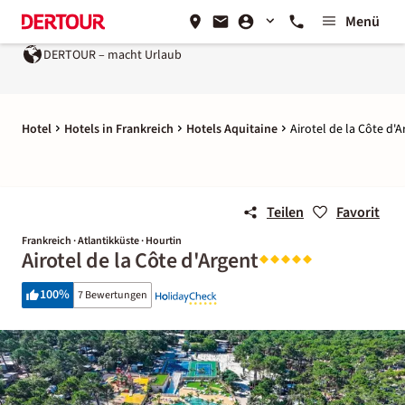
Menü
DERTOUR – macht Urlaub
Ein Unternehmen der
REWE Gro
Hotel
Hotels in Frankreich
Hotels Aquitaine
Airotel de la Côte d'
Teilen
Favorit
Frankreich · Atlantikküste · Hourtin
Airotel de la Côte d'Argent
100
%
7 Bewertungen