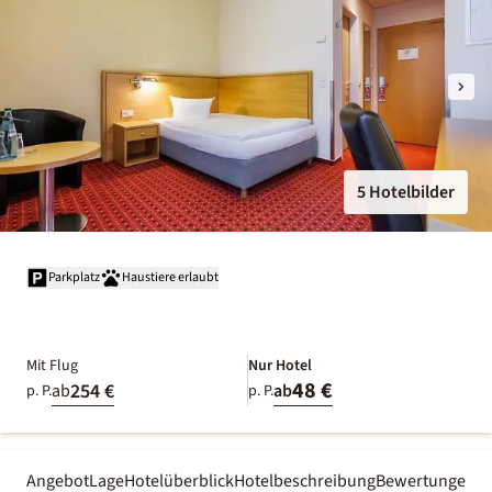
5 Hotelbilder
Parkplatz
Haustiere erlaubt
Mit Flug
Nur Hotel
48 €
254 €
ab
ab
p. P.
p. P.
Angebot
Lage
Hotelüberblick
Hotelbeschreibung
Bewertungen