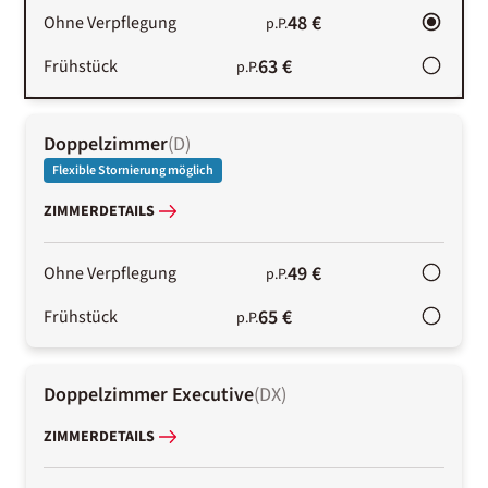
48 €
Ohne Verpflegung
p.P.
63 €
Frühstück
p.P.
Doppelzimmer
(
D
)
Flexible Stornierung möglich
ZIMMERDETAILS
49 €
Ohne Verpflegung
p.P.
65 €
Frühstück
p.P.
Doppelzimmer Executive
(
DX
)
ZIMMERDETAILS