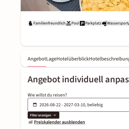
Familienfreundlich
Pool
Parkplatz
Wassersport
Angebot
Lage
Hotelüberblick
Hotelbeschreibun
Angebot individuell anpa
Wie willst du reisen?
Filter anzeigen
Preiskalender ausblenden