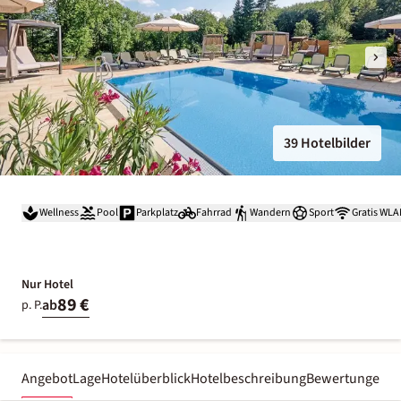
39 Hotelbilder
Wellness
Pool
Parkplatz
Fahrrad
Wandern
Sport
Gratis WL
Nur Hotel
89 €
ab
p. P.
Angebot
Lage
Hotelüberblick
Hotelbeschreibung
Bewertungen