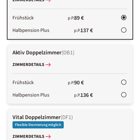
ZIMMERDETAILS
89 €
Frühstück
p.P.
137 €
Halbpension Plus
p.P.
Aktiv Doppelzimmer
(
DB1
)
ZIMMERDETAILS
90 €
Frühstück
p.P.
136 €
Halbpension Plus
p.P.
Vital Doppelzimmer
(
DF1
)
Flexible Stornierung möglich
ZIMMERDETAILS