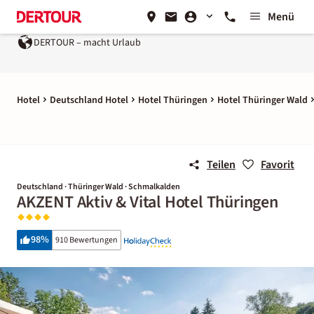
Menü
Urlaub
Ein Unternehmen der
REWE Group
Hotel
Deutschland Hotel
Hotel Thüringen
Hotel Thüringer Wald
Teilen
Favorit
Deutschland · Thüringer Wald · Schmalkalden
AKZENT Aktiv & Vital Hotel Thüringen
98
%
910 Bewertungen