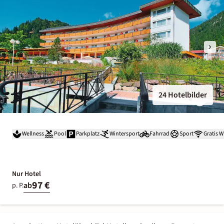
24 Hotelbilder
Wellness
Pool
Parkplatz
Wintersport
Fahrrad
Sport
Gratis 
Nur Hotel
97 €
ab
p. P.