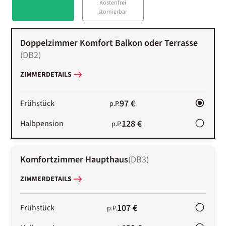
Kostenfrei
stornierbar
Doppelzimmer Komfort Balkon oder Terrasse
(
DB2
)
ZIMMERDETAILS
97 €
Frühstück
p.P.
128 €
Halbpension
p.P.
Komfortzimmer Haupthaus
(
DB3
)
ZIMMERDETAILS
107 €
Frühstück
p.P.