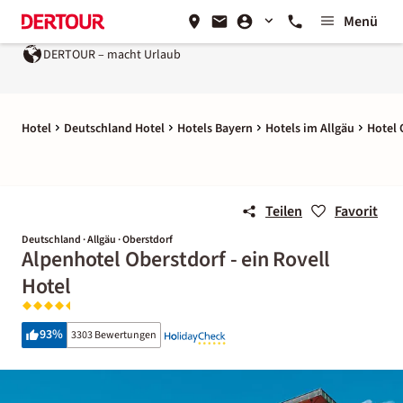
Menü
macht Urlaub
Ein Unternehmen der
REWE Group
Hotel
Deutschland Hotel
Hotels Bayern
Hotels im Allgäu
Hotel 
Teilen
Favorit
Deutschland · Allgäu · Oberstdorf
Alpenhotel Oberstdorf - ein Rovell
Hotel
93
%
3303 Bewertungen