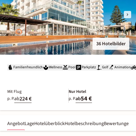
36 Hotelbilder
Familienfreundlich
Wellness
Pool
Parkplatz
Golf
Animation
Mit Flug
Nur Hotel
54 €
224 €
ab
ab
p. P.
p. P.
Angebot
Lage
Hotelüberblick
Hotelbeschreibung
Bewertungen