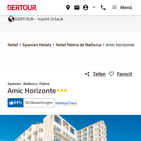
Menü
DERTOUR – macht Urlaub
Ein Unternehmen der
REWE G
Hotel
Spanien Hotels
Hotel Palma de Mallorca
Amic Horizonte
Teilen
Favorit
Spanien · Mallorca · Palma
Amic Horizonte
84
%
393 Bewertungen