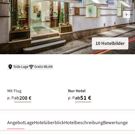
10 Hotelbilder
Tolle Lage
Gratis WLAN
Mit Flug
Nur Hotel
51 €
208 €
ab
ab
p. P.
p. P.
Angebot
Lage
Hotelüberblick
Hotelbeschreibung
Bewertungen