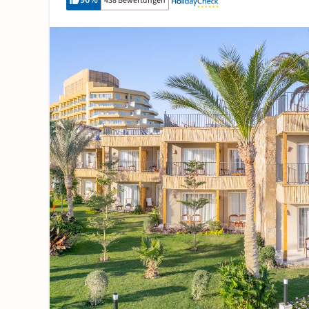
96
%
438 Bewertungen