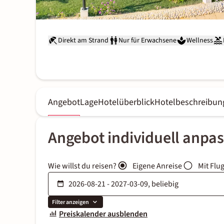
Direkt am Strand
Nur für Erwachsene
Wellness
Angebot
Lage
Hotelüberblick
Hotelbeschreibun
Angebot individuell anpa
Wie willst du reisen?
Eigene Anreise
Mit Flu
Filter anzeigen
Preiskalender ausblenden