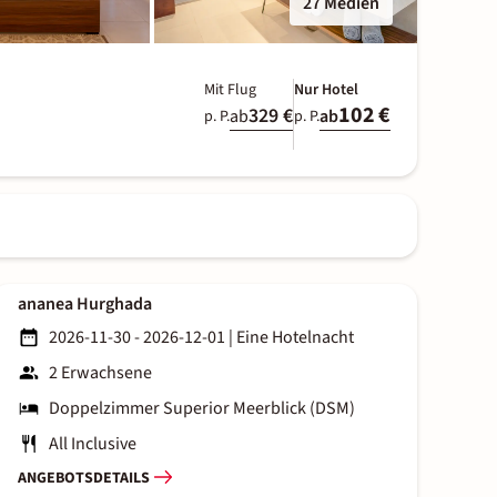
27 Medien
Mit Flug
Nur Hotel
102 €
329 €
ab
ab
p. P.
p. P.
ananea Hurghada
2026-11-30 - 2026-12-01
|
Eine Hotelnacht
2 Erwachsene
Doppelzimmer Superior Meerblick (DSM)
All Inclusive
ANGEBOTSDETAILS