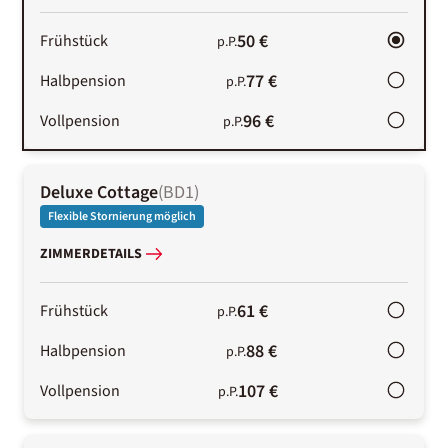
50 €
Frühstück
p.P.
77 €
Halbpension
p.P.
96 €
Vollpension
p.P.
Deluxe Cottage
(
BD1
)
Flexible Stornierung möglich
ZIMMERDETAILS
61 €
Frühstück
p.P.
88 €
Halbpension
p.P.
107 €
Vollpension
p.P.