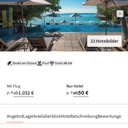
23 Hotelbilder
Direkt am Strand
Pool
Gratis WLAN
Mit Flug
Nur Hotel
50 €
1.032 €
ab
ab
p. P.
p. P.
Angebot
Lage
Hotelüberblick
Hotelbeschreibung
Bewertungen