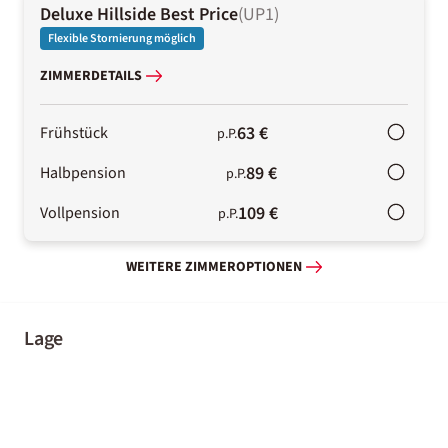
Deluxe Hillside Best Price
(
UP1
)
Flexible Stornierung möglich
ZIMMERDETAILS
63 €
Frühstück
p.P.
89 €
Halbpension
p.P.
109 €
Vollpension
p.P.
WEITERE ZIMMEROPTIONEN
Lage