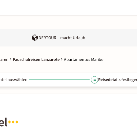
DERTOUR – macht Urlaub
naren
Pauschalreisen Lanzarote
Apartamentos Maribel
otel auswählen
Reisedetails festlege
el