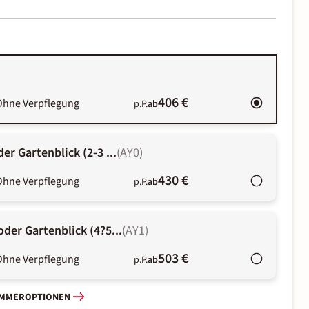
406 €
Ohne Verpflegung
p.P.
ab
r Gartenblick (2-3 ...
(
AY0
)
430 €
Ohne Verpflegung
p.P.
ab
der Gartenblick (4?5...
(
AY1
)
503 €
Ohne Verpflegung
p.P.
ab
IMMEROPTIONEN