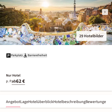
29 Hotelbilder
Parkplatz
Barrierefreiheit
Nur Hotel
62 €
ab
p. P.
Angebot
Lage
Hotelüberblick
Hotelbeschreibung
Bewertungen