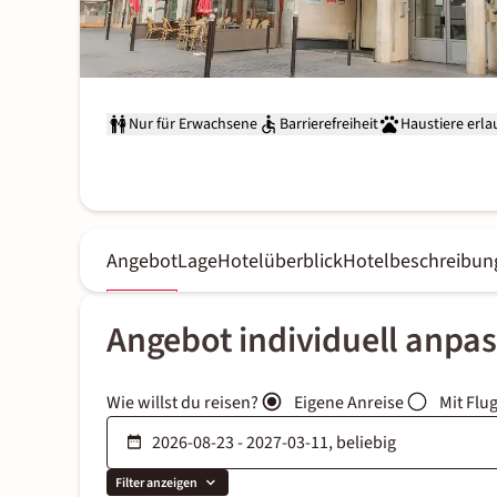
Nur für Erwachsene
Barrierefreiheit
Haustiere erla
Angebot
Lage
Hotelüberblick
Hotelbeschreibun
Angebot individuell anpa
Wie willst du reisen?
Eigene Anreise
Mit Flu
Filter anzeigen