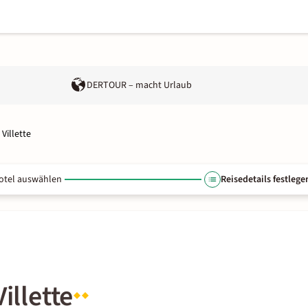
DERTOUR – macht Urlaub
 Villette
otel auswählen
Reisedetails festlege
illette