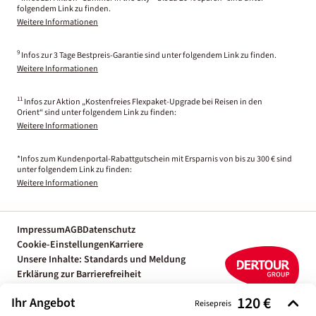
folgendem Link zu finden.
Weitere Informationen
9
Infos zur 3 Tage Bestpreis-Garantie sind unter folgendem Link zu finden.
Weitere Informationen
11
Infos zur Aktion „Kostenfreies Flexpaket-Upgrade bei Reisen in den
Orient“ sind unter folgendem Link zu finden:
Weitere Informationen
*Infos zum Kundenportal-Rabattgutschein mit Ersparnis von bis zu 300 € sind
unter folgendem Link zu finden:
Weitere Informationen
Impressum
AGB
Datenschutz
Cookie-Einstellungen
Karriere
Unsere Inhalte: Standards und Meldung
Erklärung zur Barrierefreiheit
Individuelle Reiseplanung mit einem
120 €
Ihr Angebot
Reiseexperten
Reisepreis