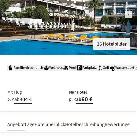
26 Hotelbilder
Familienfreundlich
Wellness
Pool
Parkplatz
Golf
Wassersport
Mit Flug
Nur Hotel
60 €
304 €
ab
ab
p. P.
p. P.
Angebot
Lage
Hotelüberblick
Hotelbeschreibung
Bewertungen