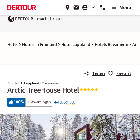
Menü
DERTOUR – macht Urlaub
Hotel
Hotels in Finnland
Hotel Lappland
Hotels Rovaniemi
Arc
Teilen
Favorit
Finnland · Lappland · Rovaniemi
Arctic TreeHouse Hotel
100
%
9 Bewertungen