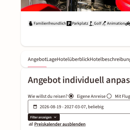
Familienfreundlich
Parkplatz
Golf
Animation
Angebot
Lage
Hotelüberblick
Hotelbeschreibun
Angebot individuell anpa
Wie willst du reisen?
Eigene Anreise
Mit Flu
Filter anzeigen
Preiskalender ausblenden