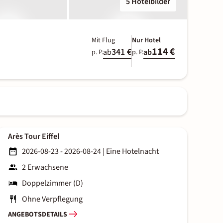
5 Hotelbilder
Mit Flug
Nur Hotel
114 €
341 €
ab
ab
p. P.
p. P.
Arès Tour Eiffel
2026-08-23 - 2026-08-24
|
Eine Hotelnacht
2 Erwachsene
Doppelzimmer (D)
Ohne Verpflegung
ANGEBOTSDETAILS