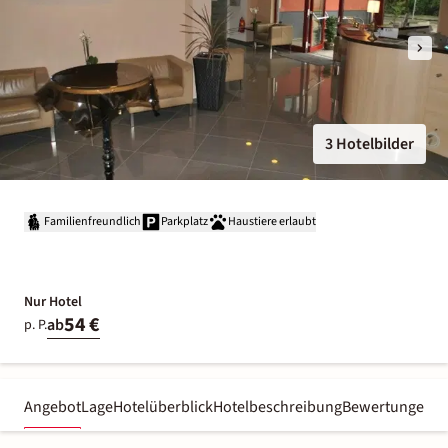
3 Hotelbilder
Familienfreundlich
Parkplatz
Haustiere erlaubt
Nur Hotel
54 €
ab
p. P.
Angebot
Lage
Hotelüberblick
Hotelbeschreibung
Bewertungen