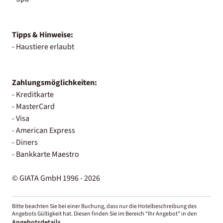
Tipps & Hinweise:
- Haustiere erlaubt
Zahlungsmöglichkeiten:
- Kreditkarte
- MasterCard
- Visa
- American Express
- Diners
- Bankkarte Maestro
© GIATA GmbH 1996 - 2026
Bitte beachten Sie bei einer Buchung, dass nur die Hotelbeschreibung des
Angebots Gültigkeit hat. Diesen finden Sie im Bereich “Ihr Angebot” in den
Angebotsdetails
.