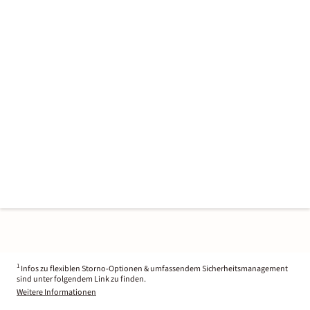
1
Infos zu flexiblen Storno-Optionen & umfassendem Sicherheitsmanagement
sind unter folgendem Link zu finden.
Weitere Informationen