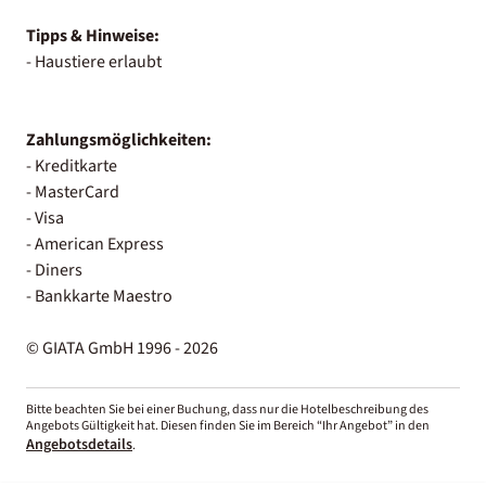
Tipps & Hinweise:
- Haustiere erlaubt
Zahlungsmöglichkeiten:
- Kreditkarte
- MasterCard
- Visa
- American Express
- Diners
- Bankkarte Maestro
© GIATA GmbH 1996 - 2026
Bitte beachten Sie bei einer Buchung, dass nur die Hotelbeschreibung des
Angebots Gültigkeit hat. Diesen finden Sie im Bereich “Ihr Angebot” in den
Angebotsdetails
.