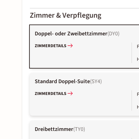
2000-
01-02
Zimmer & Verpflegung
Doppel- oder Zweibettzimmer
(
DY0
)
ZIMMERDETAILS
Standard Doppel-Suite
(
SY4
)
ZIMMERDETAILS
Dreibettzimmer
(
TY0
)