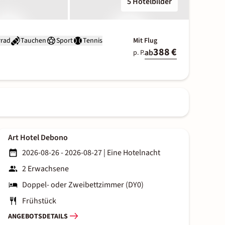
5 Hotelbilder
rrad
Tauchen
Sport
Tennis
Mit Flug
388 €
ab
p. P.
Art Hotel Debono
2026-08-26 - 2026-08-27
|
Eine Hotelnacht
2 Erwachsene
Doppel- oder Zweibettzimmer (DY0)
Frühstück
ANGEBOTSDETAILS