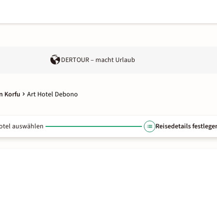
DERTOUR – macht Urlaub
n Korfu
Art Hotel Debono
otel auswählen
Reisedetails festlege