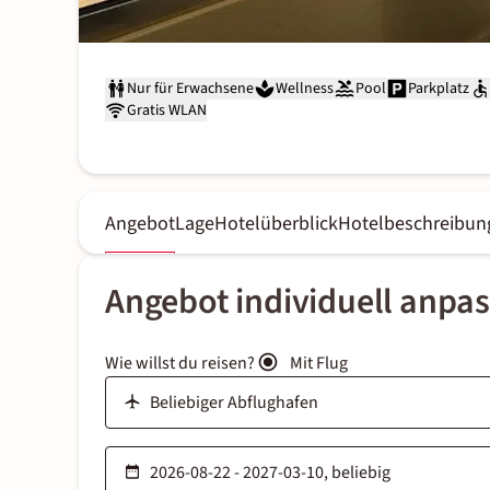
Nur für Erwachsene
Wellness
Pool
Parkplatz
Gratis WLAN
Angebot
Lage
Hotelüberblick
Hotelbeschreibun
Angebot individuell anpa
Wie willst du reisen?
Mit Flug