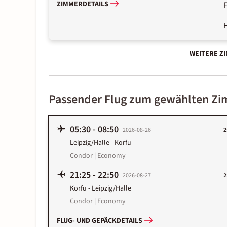
ZIMMERDETAILS
WEITERE Z
Passender Flug zum gewählten Z
05:30
-
08:50
2026-08-26
2
Leipzig/Halle
-
Korfu
Condor | Economy
21:25
-
22:50
2026-08-27
2
Korfu
-
Leipzig/Halle
Condor | Economy
FLUG- UND GEPÄCKDETAILS