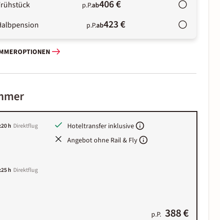
406 €
Frühstück
p.P.
ab
423 €
Halbpension
p.P.
ab
IMMEROPTIONEN
immer
Hoteltransfer inklusive
:20 h
Direktflug
Angebot ohne Rail & Fly
:25 h
Direktflug
388 €
p.P.