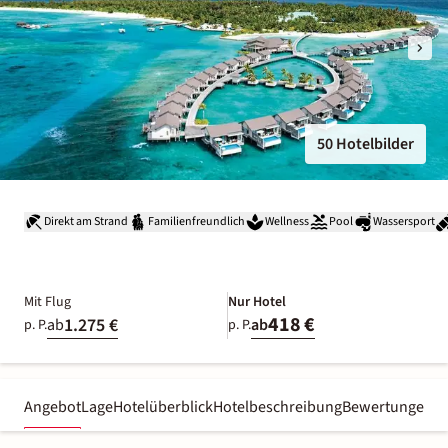
50 Hotelbilder
Direkt am Strand
Familienfreundlich
Wellness
Pool
Wassersport
Mit Flug
Nur Hotel
418 €
1.275 €
ab
ab
p. P.
p. P.
Angebot
Lage
Hotelüberblick
Hotelbeschreibung
Bewertungen