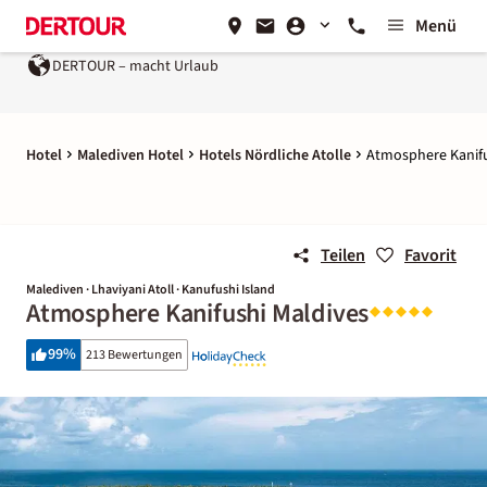
Menü
DERTOUR – macht Urlaub
Ein Unternehmen der
REWE Gr
Hotel
Malediven Hotel
Hotels Nördliche Atolle
Atmosphere Kanifu
Teilen
Favorit
Malediven · Lhaviyani Atoll · Kanufushi Island
Atmosphere Kanifushi Maldives
99
%
213 Bewertungen