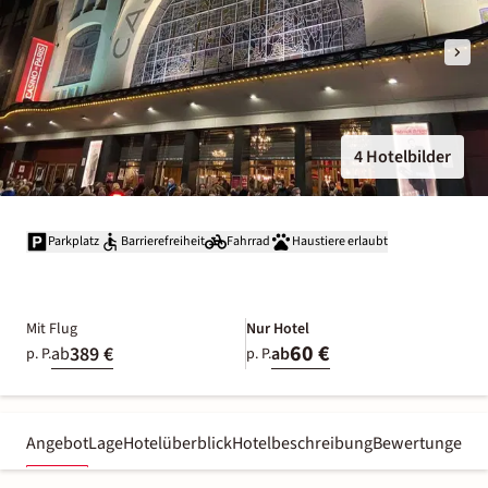
4 Hotelbilder
Parkplatz
Barrierefreiheit
Fahrrad
Haustiere erlaubt
Mit Flug
Nur Hotel
60 €
389 €
ab
ab
p. P.
p. P.
Angebot
Lage
Hotelüberblick
Hotelbeschreibung
Bewertungen