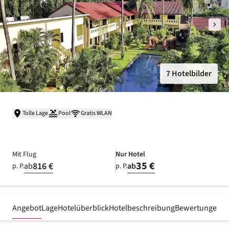
7 Hotelbilder
Tolle Lage
Pool
Gratis WLAN
Mit Flug
Nur Hotel
35 €
816 €
ab
ab
p. P.
p. P.
Angebot
Lage
Hotelüberblick
Hotelbeschreibung
Bewertungen