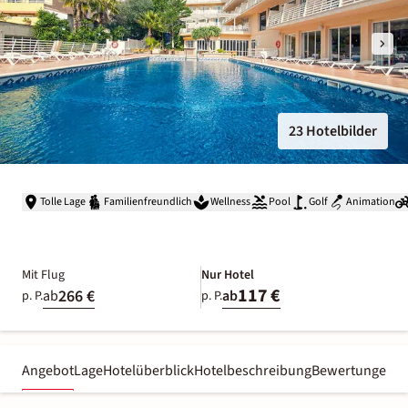
23 Hotelbilder
Tolle Lage
Familienfreundlich
Wellness
Pool
Golf
Animation
Mit Flug
Nur Hotel
117 €
266 €
ab
ab
p. P.
p. P.
Angebot
Lage
Hotelüberblick
Hotelbeschreibung
Bewertungen