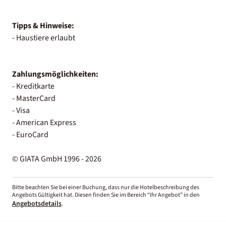
Tipps & Hinweise:
- Haustiere erlaubt
Zahlungsmöglichkeiten:
- Kreditkarte
- MasterCard
- Visa
- American Express
- EuroCard
© GIATA GmbH 1996 - 2026
Bitte beachten Sie bei einer Buchung, dass nur die Hotelbeschreibung des
Angebots Gültigkeit hat. Diesen finden Sie im Bereich “Ihr Angebot” in den
Angebotsdetails
.