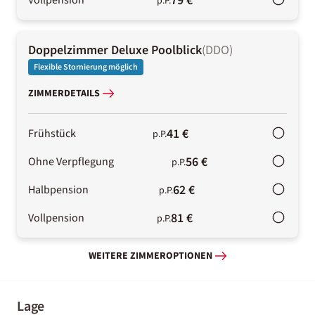
79 €
p.P.
Doppelzimmer Deluxe Poolblick
(
DDO
)
Flexible Stornierung möglich
ZIMMERDETAILS
41 €
Frühstück
p.P.
56 €
Ohne Verpflegung
p.P.
62 €
Halbpension
p.P.
81 €
Vollpension
p.P.
WEITERE ZIMMEROPTIONEN
Lage