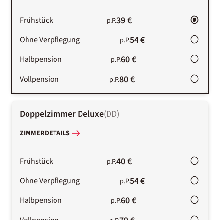
39 €
Frühstück
p.P.
54 €
Ohne Verpflegung
p.P.
60 €
Halbpension
p.P.
80 €
Vollpension
p.P.
Doppelzimmer Deluxe
(
DD
)
ZIMMERDETAILS
40 €
Frühstück
p.P.
54 €
Ohne Verpflegung
p.P.
60 €
Halbpension
p.P.
Vollpension