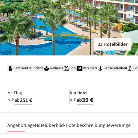
23 Hotelbilder
Familienfreundlich
Wellness
Pool
Parkplatz
Barrierefreiheit
Go
Mit Flug
Nur Hotel
39 €
251 €
ab
ab
p. P.
p. P.
Angebot
Lage
Hotelüberblick
Hotelbeschreibung
Bewertungen