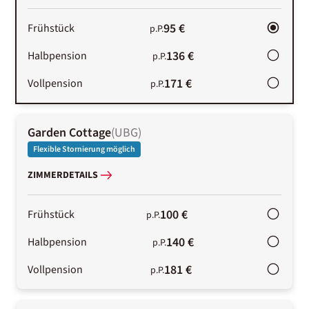
95 €
Frühstück
p.P.
136 €
Halbpension
p.P.
171 €
Vollpension
p.P.
Garden Cottage
(
UBG
)
Flexible Stornierung möglich
ZIMMERDETAILS
100 €
Frühstück
p.P.
140 €
Halbpension
p.P.
181 €
Vollpension
p.P.