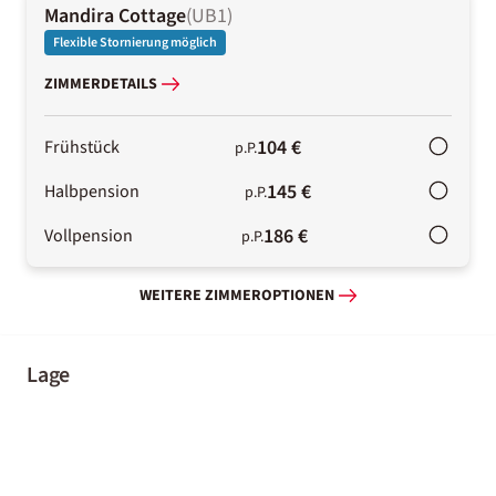
Mandira Cottage
(
UB1
)
Flexible Stornierung möglich
ZIMMERDETAILS
104 €
Frühstück
p.P.
145 €
Halbpension
p.P.
186 €
Vollpension
p.P.
WEITERE ZIMMEROPTIONEN
Lage