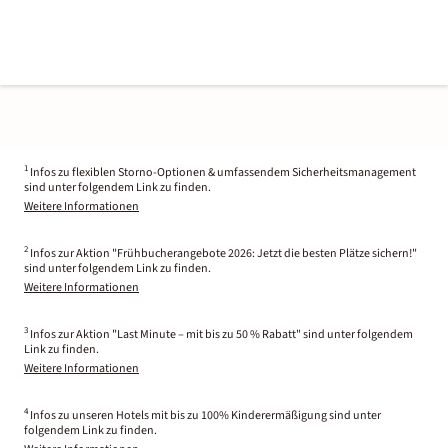
1
Infos zu flexiblen Storno-Optionen & umfassendem Sicherheitsmanagement
sind unter folgendem Link zu finden.
Weitere Informationen
2
Infos zur Aktion "Frühbucherangebote 2026: Jetzt die besten Plätze sichern!"
sind unter folgendem Link zu finden.
Weitere Informationen
3
Infos zur Aktion "Last Minute – mit bis zu 50 % Rabatt" sind unter folgendem
Link zu finden.
Weitere Informationen
4
Infos zu unseren Hotels mit bis zu 100% Kinderermäßigung sind unter
folgendem Link zu finden.