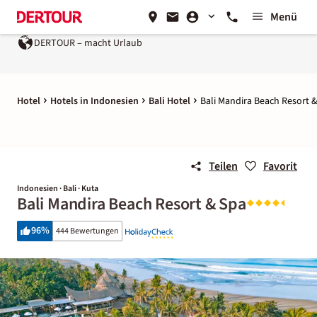
Menü
acht Urlaub
Ein Unternehmen der
REWE Group
Hotel
Hotels in Indonesien
Bali Hotel
Bali Mandira Beach Resort 
Teilen
Favorit
Indonesien · Bali · Kuta
Bali Mandira Beach Resort & Spa
96
%
444 Bewertungen