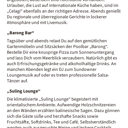
Urlauber, die Lust auf internationale Küche haben, sind im
„Celagi“ ebenfalls an der richtigen Adresse. Abends genießt
Du regionale und überregionale Gerichte in lockerer
Atmosphäre und mit Livemusik.
„Barong Bar“
Tagsüber und abends relaxt Du auf den gemütlichen
Gartenmöbeln und Sitzsäcken der Poolbar „Barong“.
Bestelle Dir eine knusprige Pizza zum Sonnenuntergang
und lass Dich vom Meerblick verzaubern. Natürlich gibt es
auch Erfrischungsgetränke und alkoholhaltige Drinks. An
manchen Abenden legt ein DJ zum Sundowner
Loungemusik auf oder es treten professionelle Salsa-
Tänzer auf.
„Suling Lounge“
Die klimatisierte „Suling Lounge“ begeistert mit
orientalischem Ambiente. Aufwendige Holzschnitzereien
an den Wänden erzählen balinesische Sagen. Dazu gönnen
sich die Gäste süße und herzhafte Snacks sowie
Fruchtsäfte, Softdrinks, Tee und Café. Selbstverständlich
werden auch ausgesuchte Weine und leckere Cocktails