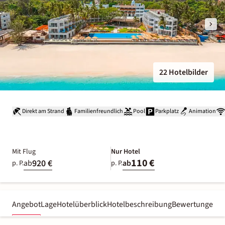
22 Hotelbilder
Direkt am Strand
Familienfreundlich
Pool
Parkplatz
Animation
Mit Flug
Nur Hotel
110 €
920 €
ab
ab
p. P.
p. P.
Angebot
Lage
Hotelüberblick
Hotelbeschreibung
Bewertungen