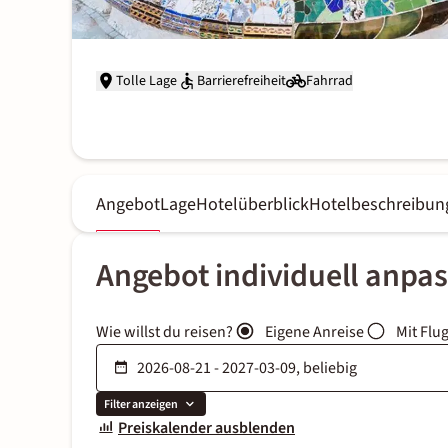
Tolle Lage
Barrierefreiheit
Fahrrad
Angebot
Lage
Hotelüberblick
Hotelbeschreibun
Angebot individuell anpa
Wie willst du reisen?
Eigene Anreise
Mit Flu
Filter anzeigen
Preiskalender ausblenden