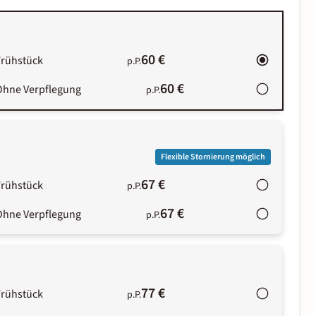
60 €
Frühstück
p.P.
60 €
Ohne Verpflegung
p.P.
Flexible Stornierung möglich
67 €
Frühstück
p.P.
67 €
Ohne Verpflegung
p.P.
77 €
Frühstück
p.P.