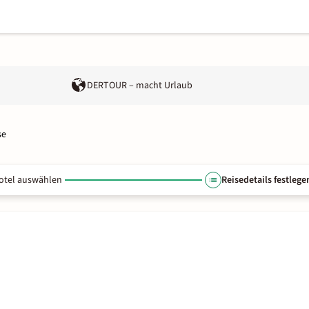
DERTOUR – macht Urlaub
se
otel auswählen
Reisedetails festlege