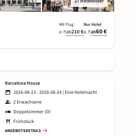
27 Hotelbilder
Mit Flug
Nur Hotel
60 €
210 €
ab
ab
p. P.
p. P.
Barcelona House
2026-08-23 - 2026-08-24
|
Eine Hotelnacht
2 Erwachsene
Doppelzimmer (D)
Frühstück
ANGEBOTSDETAILS