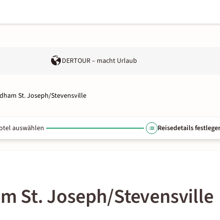
DERTOUR – macht Urlaub
ham St. Joseph/Stevensville
otel auswählen
Reisedetails festlege
 St. Joseph/Stevensville