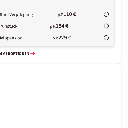
110 €
Ohne Verpflegung
p.P.
154 €
Frühstück
p.P.
229 €
Halbpension
p.P.
IMMEROPTIONEN