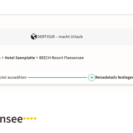
DERTOUR – macht Urlaub
n
Hotel Seenplatte
BEECH Resort Fleesensee
otel auswählen
Reisedetails festlege
ensee