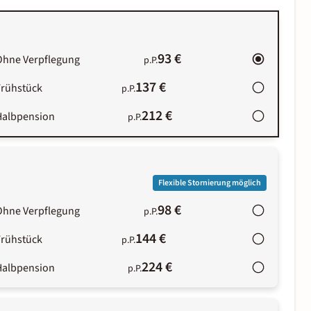
93 €
Ohne Verpflegung
p.P.
137 €
Frühstück
p.P.
212 €
Halbpension
p.P.
Flexible Stornierung möglich
98 €
Ohne Verpflegung
p.P.
144 €
Frühstück
p.P.
224 €
Halbpension
p.P.