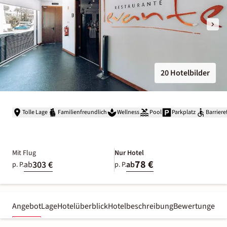
20 Hotelbilder
Tolle Lage
Familienfreundlich
Wellness
Pool
Parkplatz
Barriere
Mit Flug
Nur Hotel
78 €
303 €
ab
ab
p. P.
p. P.
Angebot
Lage
Hotelüberblick
Hotelbeschreibung
Bewertungen