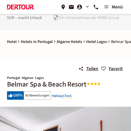
Menü
rlaub
Ein Unternehmen der
REWE Group
Hotel
Hotels in Portugal
Algarve Hotels
Hotel Lagos
Belmar Spa
Teilen
Favorit
Portugal · Algarve · Lagos
Belmar Spa & Beach Resort
100
%
66 Bewertungen