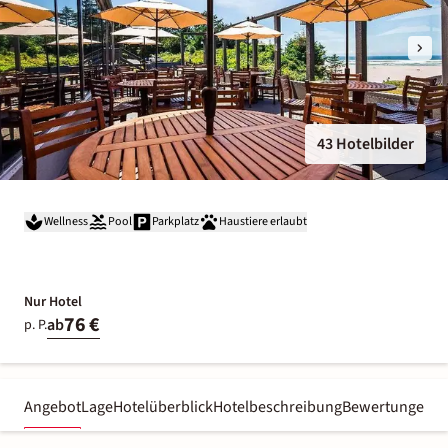
43 Hotelbilder
Wellness
Pool
Parkplatz
Haustiere erlaubt
Nur Hotel
76 €
ab
p. P.
Angebot
Lage
Hotelüberblick
Hotelbeschreibung
Bewertungen