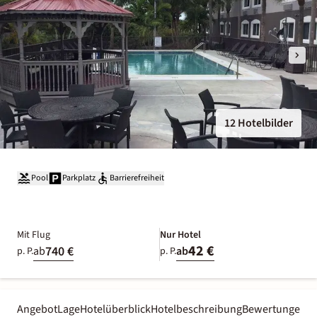
12 Hotelbilder
Pool
Parkplatz
Barrierefreiheit
Mit Flug
Nur Hotel
42 €
740 €
ab
ab
p. P.
p. P.
Angebot
Lage
Hotelüberblick
Hotelbeschreibung
Bewertungen