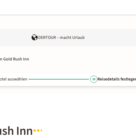
DERTOUR – macht Urlaub
rn Gold Rush Inn
otel auswählen
Reisedetails festlege
ush Inn