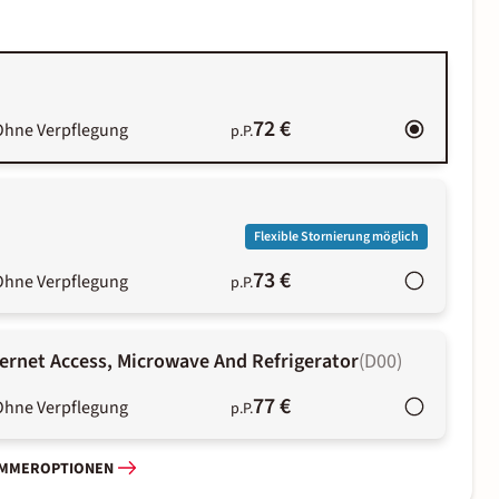
72 €
Ohne Verpflegung
p.P.
Flexible Stornierung möglich
73 €
Ohne Verpflegung
p.P.
ernet Access, Microwave And Refrigerator
(
D00
)
77 €
Ohne Verpflegung
p.P.
IMMEROPTIONEN