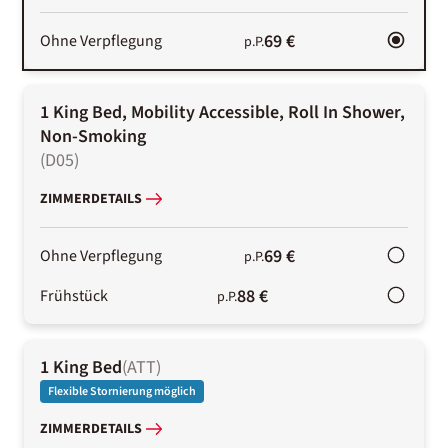
69 €
Ohne Verpflegung
p.P.
1 King Bed, Mobility Accessible, Roll In Shower,
Non-Smoking
(
D05
)
ZIMMERDETAILS
69 €
Ohne Verpflegung
p.P.
88 €
Frühstück
p.P.
1 King Bed
(
ATT
)
Flexible Stornierung möglich
ZIMMERDETAILS