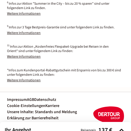
6
Infos zur Aktion "Summer in the City – bis zu 20 % sparen" sind unter
folgendem Link zu finden.
Weitere Informationen
9
Infos zur 3 Tage Bestpreis-Garantie sind unter folgendem Link zu finden.
Weitere Informationen
11
Infos zur Aktion „Kostenfreies Flexpaket-Upgrade bei Reisen in den
Orient“ sind unter folgendem Link zu finden:
Weitere Informationen
*Infos zum Kundenportal-Rabattgutschein mit Ersparnis von bis zu 300 € sind
unter folgendem Link zu finden:
Weitere Informationen
Impressum
AGB
Datenschutz
Cookie-Einstellungen
Karriere
Unsere Inhalte: Standards und Meldung
Erklärung zur Barrierefreiheit
Individuelle Reiseplanung mit einem
137 €
Ihr Angebot
Reiseexperten
Reisepreis