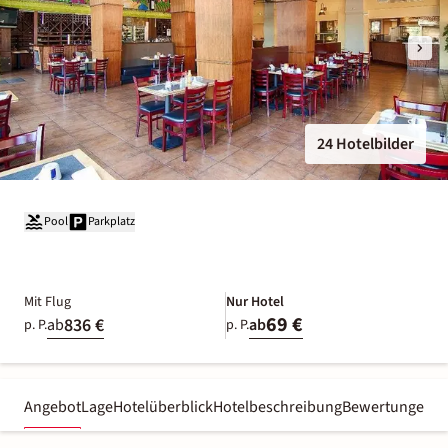
24 Hotelbilder
Pool
Parkplatz
Mit Flug
Nur Hotel
69 €
836 €
ab
ab
p. P.
p. P.
Angebot
Lage
Hotelüberblick
Hotelbeschreibung
Bewertungen