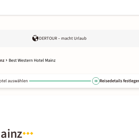
DERTOUR – macht Urlaub
inz
Best Western Hotel Mainz
otel auswählen
Reisedetails festlege
Mainz