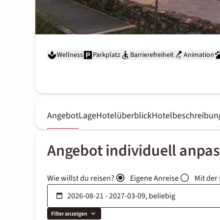
Wellness
Parkplatz
Barrierefreiheit
Animation
Angebot
Lage
Hotelüberblick
Hotelbeschreibun
Angebot individuell anpa
Wie willst du reisen?
Eigene Anreise
Mit der
Filter anzeigen