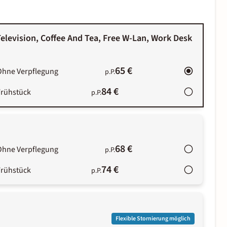
elevision, Coffee And Tea, Free W-Lan, Work Desk
65 €
Ohne Verpflegung
p.P.
84 €
Frühstück
p.P.
68 €
Ohne Verpflegung
p.P.
74 €
Frühstück
p.P.
Flexible Stornierung möglich