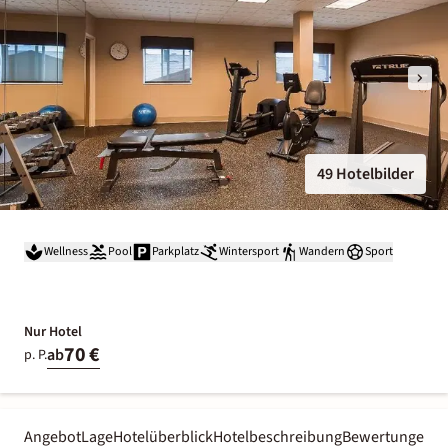
49 Hotelbilder
Wellness
Pool
Parkplatz
Wintersport
Wandern
Sport
Nur Hotel
70 €
ab
p. P.
Angebot
Lage
Hotelüberblick
Hotelbeschreibung
Bewertungen