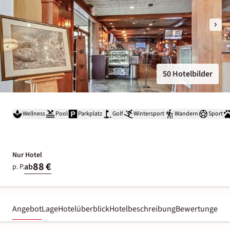
50 Hotelbilder
Wellness
Pool
Parkplatz
Golf
Wintersport
Wandern
Sport
Nur Hotel
88 €
ab
p. P.
Angebot
Lage
Hotelüberblick
Hotelbeschreibung
Bewertungen