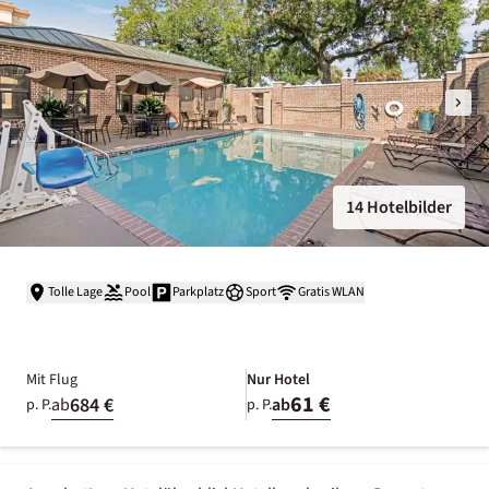
14 Hotelbilder
Tolle Lage
Pool
Parkplatz
Sport
Gratis WLAN
Mit Flug
Nur Hotel
61 €
684 €
ab
ab
p. P.
p. P.