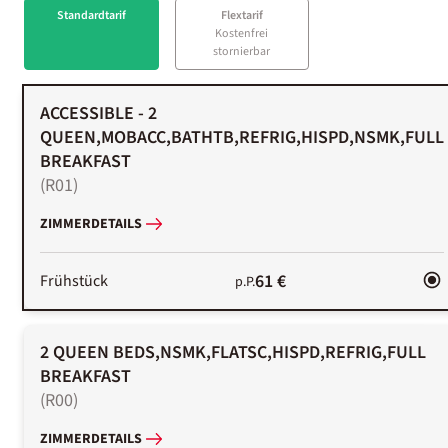
Standardtarif
Flextarif
Kostenfrei
stornierbar
ACCESSIBLE - 2
QUEEN,MOBACC,BATHTB,REFRIG,HISPD,NSMK,FULL
BREAKFAST
(
R01
)
ZIMMERDETAILS
61 €
Frühstück
p.P.
2 QUEEN BEDS,NSMK,FLATSC,HISPD,REFRIG,FULL
BREAKFAST
(
R00
)
ZIMMERDETAILS